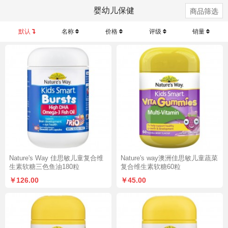
婴幼儿保健
商品筛选
默认
名称
价格
评级
销量
Nature's Way 佳思敏儿童复合维
Nature's way澳洲佳思敏儿童蔬菜
生素软糖三色鱼油180粒
复合维生素软糖60粒
￥126.00
￥45.00