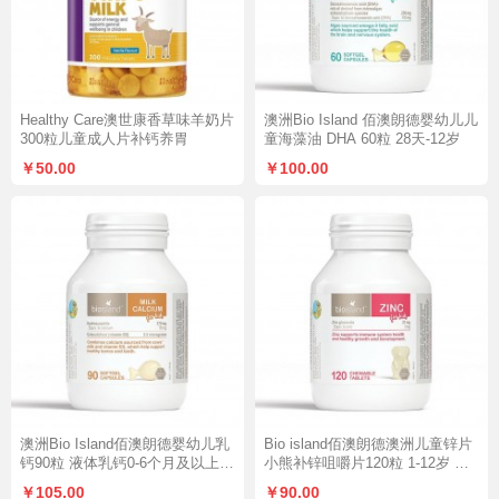
Healthy Care澳世康香草味羊奶片
澳洲Bio Island 佰澳朗德婴幼儿儿
300粒儿童成人片补钙养胃
童海藻油 DHA 60粒 28天-12岁
￥50.00
￥100.00
澳洲Bio Island佰澳朗德婴幼儿乳
Bio island佰澳朗德澳洲儿童锌片
钙90粒 液体乳钙0-6个月及以上易
小熊补锌咀嚼片120粒 1-12岁 食
吸收复合型
欲好身体棒维生素
￥105.00
￥90.00